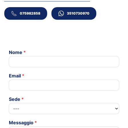
075982858
3510730970
Nome
*
Email
*
Sede
*
Messaggio
*