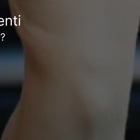
enti
a?