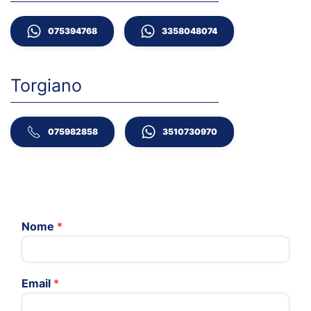
075394768
3358048074
Torgiano
075982858
3510730970
Nome
*
Email
*