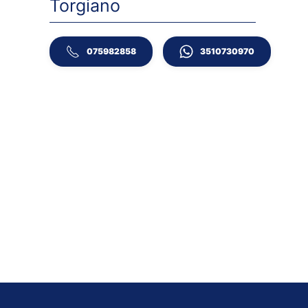
Torgiano
075982858
3510730970