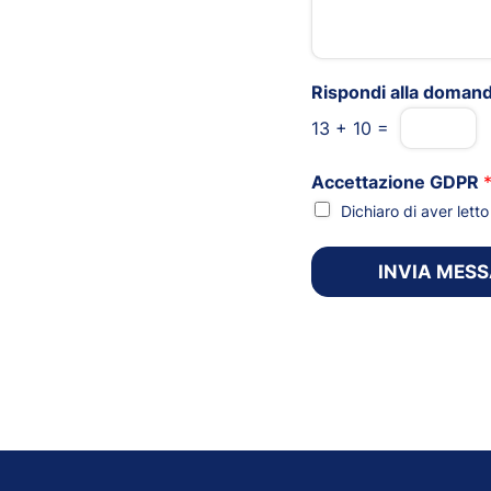
Rispondi alla doman
13
+
10
=
Accettazione GDPR
Dichiaro di aver let
INVIA MES