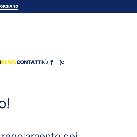
 TORGIANO
H
NEWS
CONTATTI
o!
l regolamento dei