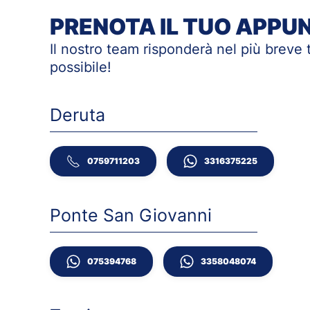
PRENOTA IL TUO APP
Il nostro team risponderà nel più breve
possibile!
Deruta
0759711203
3316375225
Ponte San Giovanni
075394768
3358048074