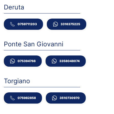
Deruta
0759711203
3316375225
Ponte San Giovanni
075394768
3358048074
Torgiano
075982858
3510730970