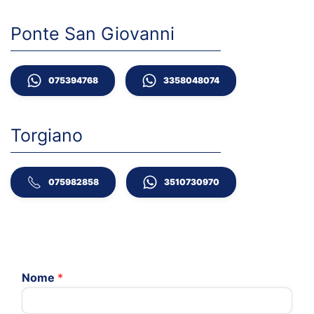
Ponte San Giovanni
075394768
3358048074
Torgiano
075982858
3510730970
Nome
*