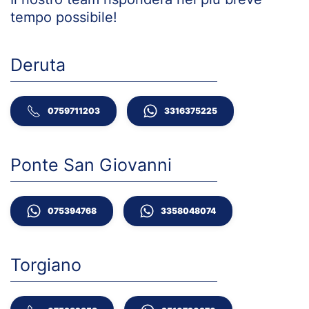
tempo
possibile!
Deruta
0759711203
3316375225
Ponte San Giovanni
075394768
3358048074
Torgiano