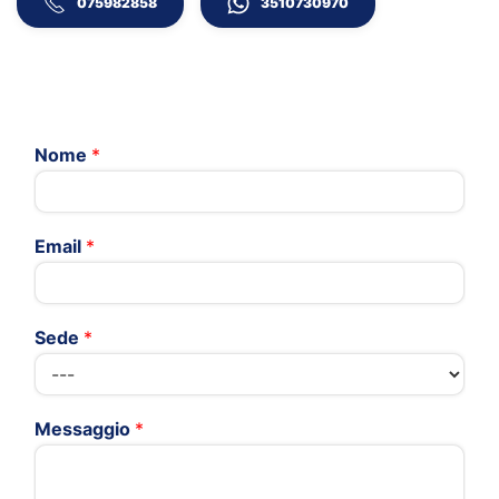
075982858
3510730970
Nome
*
Email
*
Sede
*
Messaggio
*