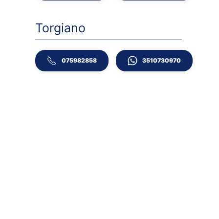
Torgiano
075982858
3510730970