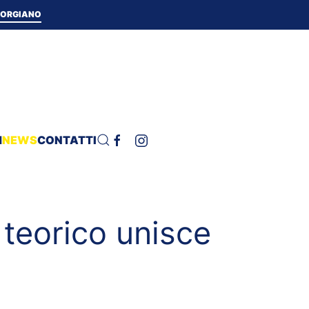
 TORGIANO
H
NEWS
CONTATTI
teorico unisce