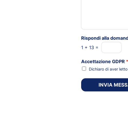
Rispondi alla doman
1
+
13
=
Accettazione GDPR
Dichiaro di aver let
INVIA MES