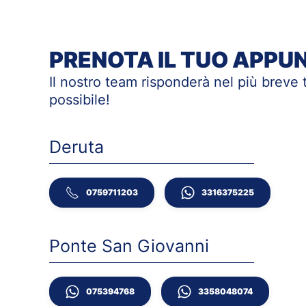
PRENOTA IL TUO APP
Il nostro team risponderà nel più breve
possibile!
Deruta
0759711203
3316375225
Ponte San Giovanni
075394768
3358048074