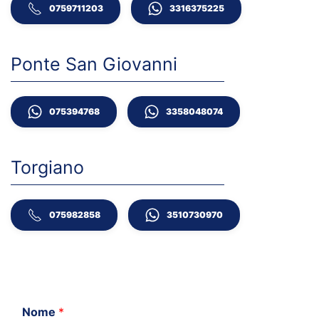
0759711203
3316375225
Ponte San Giovanni
075394768
3358048074
Torgiano
075982858
3510730970
Nome
*