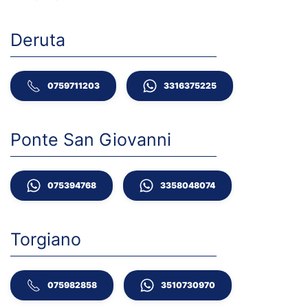
Deruta
0759711203
3316375225
Ponte San Giovanni
075394768
3358048074
Torgiano
075982858
3510730970