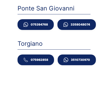
Ponte San Giovanni
075394768
3358048074
Torgiano
075982858
3510730970