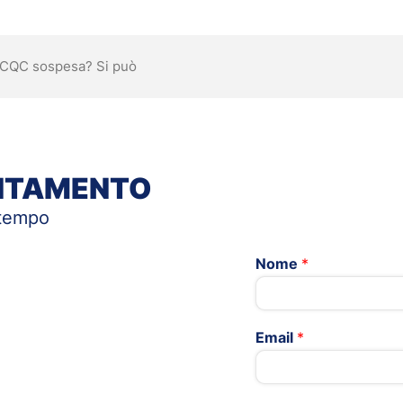
n CQC sospesa? Si può
UNTAMENTO
 tempo
Nome
*
Email
*