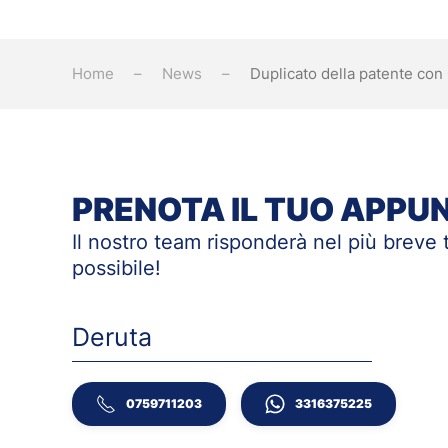
Home
News
Duplicato della patente co
PRENOTA IL TUO APP
Il nostro team risponderà nel più breve
possibile!
Deruta
0759711203
3316375225