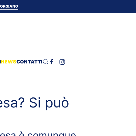
 TORGIANO
H
NEWS
CONTATTI
esa? Si può
spesa è comunque