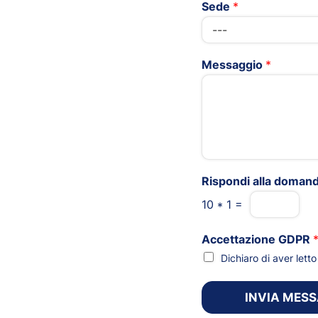
Sede
*
Messaggio
*
Rispondi alla doman
10
*
1
=
Accettazione GDPR
Dichiaro di aver let
INVIA MES