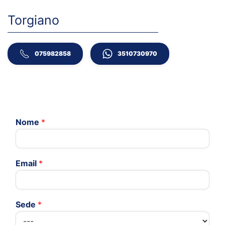
Torgiano
075982858
3510730970
Nome
*
Email
*
Sede
*