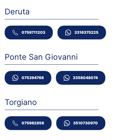
Deruta
0759711203
3316375225
Ponte San Giovanni
075394768
3358048074
Torgiano
075982858
3510730970