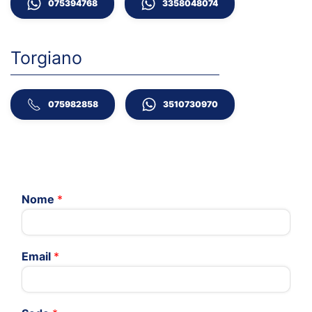
075394768
3358048074
Torgiano
075982858
3510730970
Nome
*
Email
*