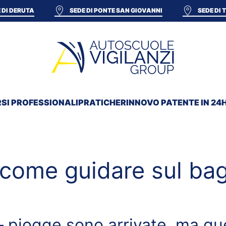
 DI DERUTA
SEDE DI PONTE SAN GIOVANNI
SEDE DI
SI PROFESSIONALI
PRATICHE
RINNOVO PATENTE IN 24
 come guidare sul ba
e – piogge sono arrivate, ma q