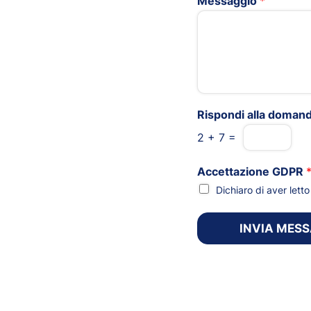
Messaggio
*
Rispondi alla doman
2
+
7
=
Accettazione GDPR
Dichiaro di aver let
INVIA MES