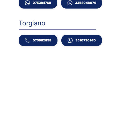
075394768
3358048074
Torgiano
075982858
3510730970