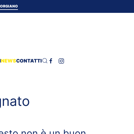
 TORGIANO
H
NEWS
CONTATTI
gnato
uesto non è un buon