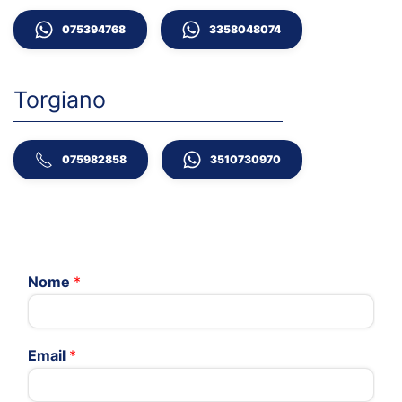
075394768
3358048074
Torgiano
075982858
3510730970
Nome
*
Email
*