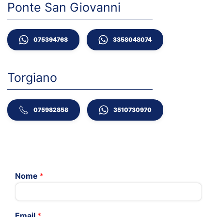
Ponte San Giovanni
075394768
3358048074
Torgiano
075982858
3510730970
Nome
*
Email
*