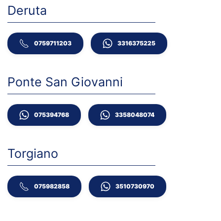
Deruta
0759711203
3316375225
Ponte San Giovanni
075394768
3358048074
Torgiano
075982858
3510730970