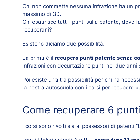
Chi non commette nessuna infrazione ha un prem
massimo di 30.
Chi esaurisce tutti i punti sulla patente, deve 
recuperarli?
Esistono diciamo due possibilità.
La prima è il
recupero punti patente senza c
infrazioni con decurtazione punti nei due anni 
Poi esiste un’altra possibilità per chi ha necessi
la nostra autoscuola con i corsi per recupero p
Come recuperare 6 punti
I corsi sono rivolti sia ai possessori di patenti 
-per i titolari patenti A e B, il
corso dura 12
ore