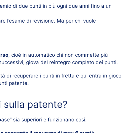
io di due punti in più ogni due anni fino a un
fare l’esame di revisione. Ma per chi vuole
orso
, cioè in automatico chi non commette più
successivi, giova del reintegro completo dei punti.
tà di recuperare i punti in fretta e qui entra in gioco
unti patente.
 sulla patente?
“base” sia superiori e funzionano così:
 e consente il recupero di max 6 punti;