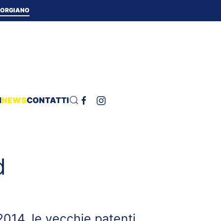
 TORGIANO
H
NEWS
CONTATTI
d
2014, le vecchie patenti