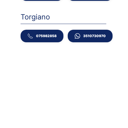
Torgiano
075982858
3510730970