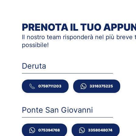
PRENOTA IL TUO APP
Il nostro team risponderà nel più breve
possibile!
Deruta
0759711203
3316375225
Ponte San Giovanni
075394768
3358048074