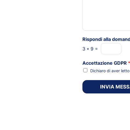
Rispondi alla doman
3
*
9
=
Accettazione GDPR
Dichiaro di aver let
INVIA MES