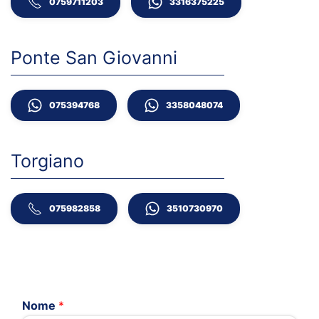
0759711203
3316375225
Ponte San Giovanni
075394768
3358048074
Torgiano
075982858
3510730970
Nome
*