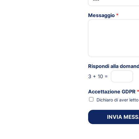
Messaggio
*
Rispondi alla doman
3
+
10
=
Accettazione GDPR
Dichiaro di aver let
INVIA MES