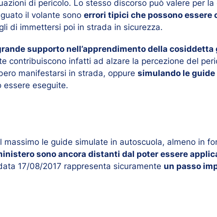
azioni di pericolo. Lo stesso discorso può valere per la
eguato il volante sono
errori tipici che possono essere c
i di immettersi poi in strada in sicurezza.
grande supporto nell’apprendimento della cosiddetta g
e contribuiscono infatti ad alzare la percezione del peric
ebbero manifestarsi in strada, oppure
simulando le guide
o essere eseguite.
 al massimo le guide simulate in autoscuola, almeno in fo
l ministero sono ancora distanti dal poter essere applic
n data 17/08/2017 rappresenta sicuramente
un passo imp