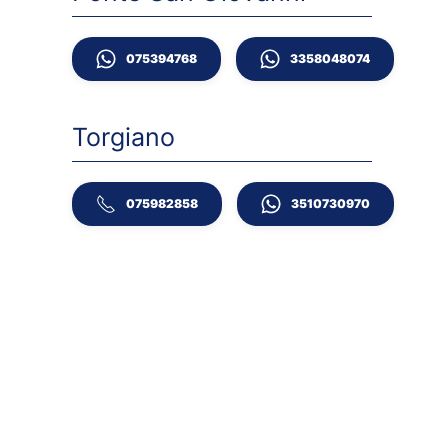
075394768
3358048074
Torgiano
075982858
3510730970