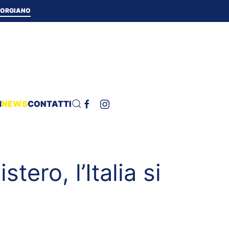
 TORGIANO
H
NEWS
CONTATTI
tero, l’Italia si