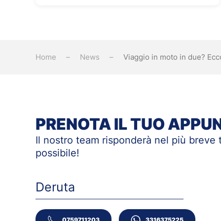
Home
News
Viaggio in moto in due? Ecc
PRENOTA IL TUO APP
Il nostro team risponderà nel più breve
possibile!
Deruta
0759711203
3316375225