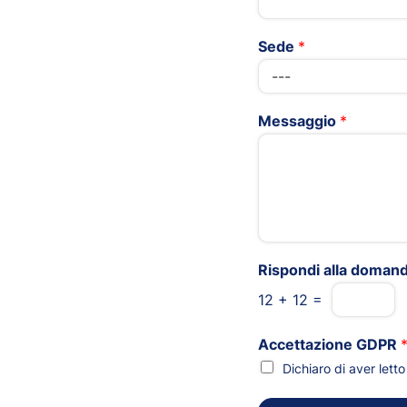
Sede
*
Messaggio
*
Rispondi alla doman
12
+
12
=
Accettazione GDPR
Dichiaro di aver let