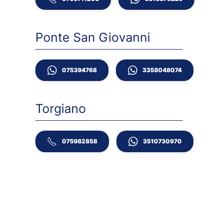
Ponte San Giovanni
075394768
3358048074
Torgiano
075982858
3510730970