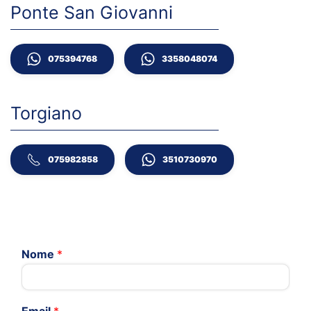
Ponte San Giovanni
075394768
3358048074
Torgiano
075982858
3510730970
Nome
*